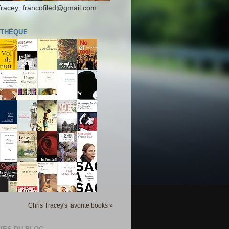
Tracey: francofiled@gmail.com
OTHÈQUE
Chris Tracey's favorite books »