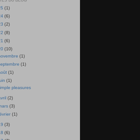
VES DU BLOG
25
(1)
24
(6)
23
(2)
22
(8)
21
(6)
20
(10)
novembre
(1)
septembre
(1)
août
(1)
juin
(1)
imple pleasures
avril
(2)
mars
(3)
février
(1)
19
(3)
18
(6)