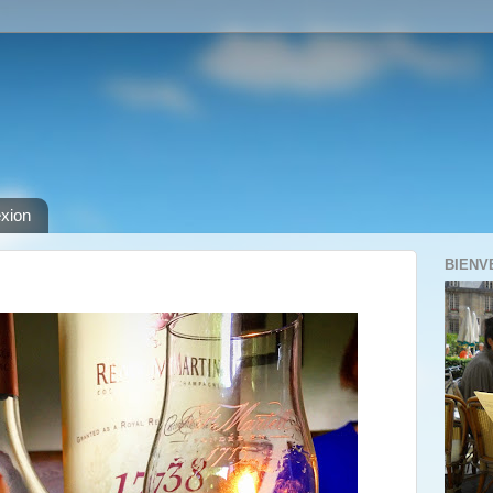
xion
BIENV