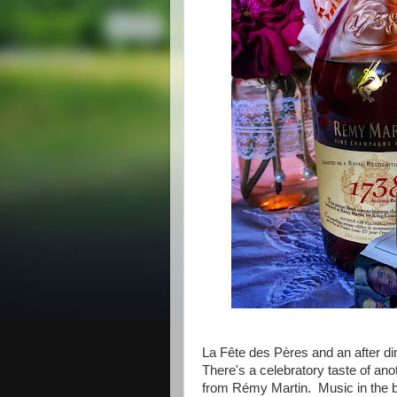
La Fête des Pères and an after di
There's a celebratory taste of anot
from Rémy Martin. Music in the ba