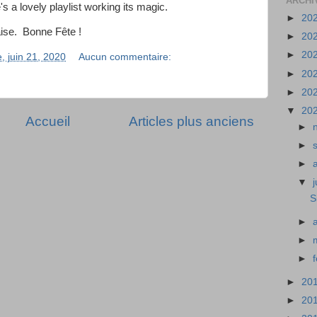
ARCHI
s a lovely playlist working its magic.
►
20
aise. Bonne Fête !
►
20
►
20
, juin 21, 2020
Aucun commentaire:
►
20
►
20
▼
20
Accueil
Articles plus anciens
►
►
►
▼
S
►
►
►
►
20
►
20