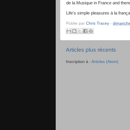
de la Musique in France and there'
Life's simple pleasures à la franç
Publie par
Chris Tracey
-
dimanche
Articles plus récents
Inscription à :
Articles (Atom)