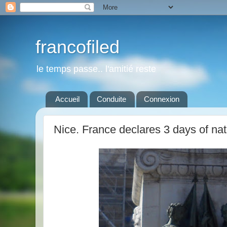
francofiled
le temps passe.. l'amitié reste
Accueil
Conduite
Connexion
Nice. France declares 3 days of na