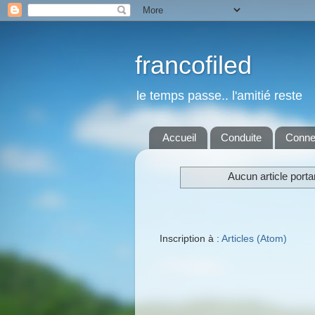
francofiled
le temps passe.. l'amitié reste
Accueil
Conduite
Conne
Aucun article portan
Inscription à :
Articles (Atom)