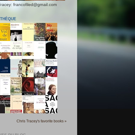
Tracey: francofiled@gmail.com
OTHÈQUE
Chris Tracey's favorite books »