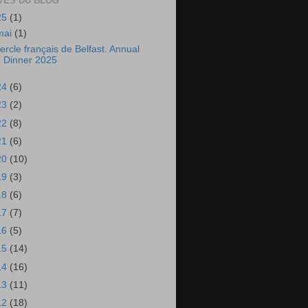
VES DU BLOG
25
(1)
mai
(1)
ercle français de Belfast. Annual
Dinner 2025
24
(6)
23
(2)
22
(8)
21
(6)
20
(10)
19
(3)
18
(6)
17
(7)
16
(5)
15
(14)
14
(16)
13
(11)
12
(18)